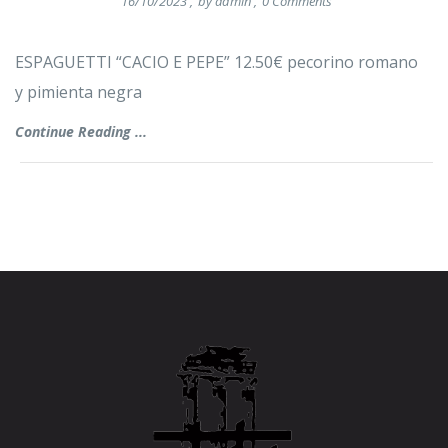
16/10/2023
,
by
admin
,
0
Comments
ESPAGUETTI “CACIO E PEPE” 12.50€ pecorino romano
y pimienta negra
Continue Reading ...