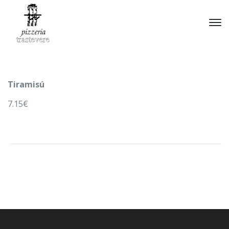
Tiramisú
7.15€