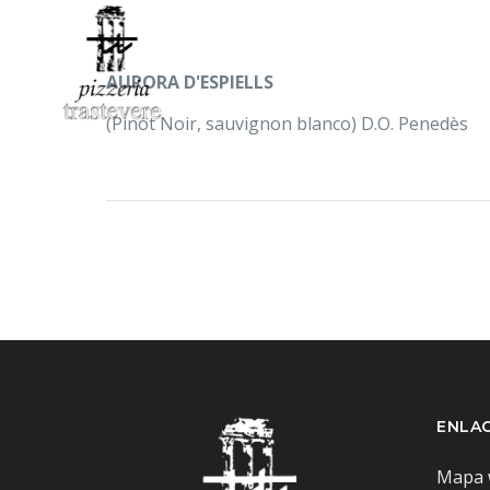
AURORA D'ESPIELLS
(Pinot Noir, sauvignon blanco) D.O. Penedès
ENLAC
Mapa 